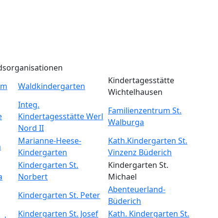
dsorganisationen
Kindertagesstätte
um
Waldkindergarten
Wichtelhausen
Integ.
Familienzentrum St.
e
Kindertagesstätte Werl
Walburga
Nord II
Marianne-Heese-
Kath.Kindergarten St.
m
Kindergarten
Vinzenz Büderich
Kindergarten St.
Kindergarten St.
a
Norbert
Michael
Abenteuerland-
Kindergarten St. Peter
Büderich
Kindergarten St. Josef
Kath. Kindergarten St.