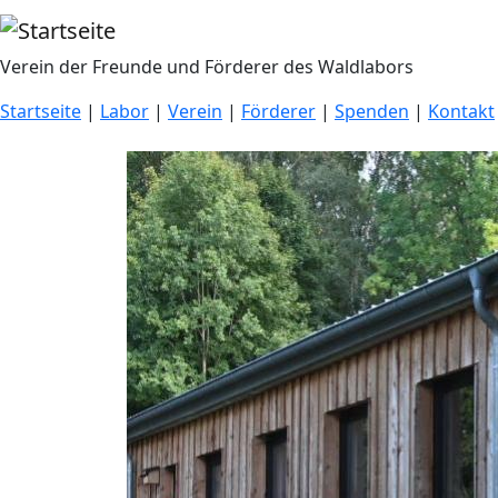
Direkt zum Inhalt
Verein der Freunde und Förderer des Waldlabors
Startseite
|
Labor
|
Verein
|
Förderer
|
Spenden
|
Kontakt