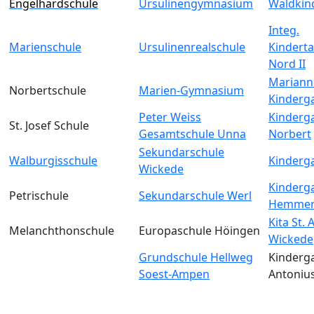
Engelhardschule
Ursulinengymnasium
Waldkin
Integ.
Marienschule
Ursulinenrealschule
Kinderta
Nord II
Mariann
Norbertschule
Marien-Gymnasium
Kinderg
Peter Weiss
Kinderga
St. Josef Schule
Gesamtschule Unna
Norbert
Sekundarschule
Walburgisschule
Kinderga
Wickede
Kinderga
Petrischule
Sekundarschule Werl
Hemmer
Kita St.
Melanchthonschule
Europaschule Höingen
Wickede
Grundschule Hellweg
Kinderga
Soest-Ampen
Antoniu