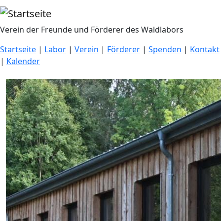
Direkt zum Inhalt
Verein der Freunde und Förderer des Waldlabors
Startseite
|
Labor
|
Verein
|
Förderer
|
Spenden
|
Kontakt
|
Kalender