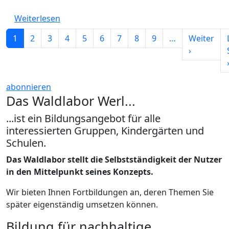
über Fortbildungen: Wie melde ich mich an
Weiterlesen
Seitennummerierung
1
2
3
4
5
6
7
8
9
…
Weiter
Nächste S
›
abonnieren
Das Waldlabor Werl...
...ist ein Bildungsangebot für alle
interessierten Gruppen, Kindergärten und
Schulen.
Das Waldlabor stellt die Selbstständigkeit der Nutzer
in den Mittelpunkt seines Konzepts.
Wir bieten Ihnen Fortbildungen an, deren Themen Sie
später eigenständig umsetzen können.
Bildung für nachhaltige