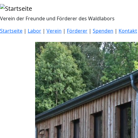
Direkt zum Inhalt
Verein der Freunde und Förderer des Waldlabors
Startseite
|
Labor
|
Verein
|
Förderer
|
Spenden
|
Kontakt