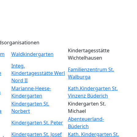
dsorganisationen
Kindertagesstätte
um
Waldkindergarten
Wichtelhausen
Integ.
Familienzentrum St.
e
Kindertagesstätte Werl
Walburga
Nord II
Marianne-Heese-
Kath.Kindergarten St.
m
Kindergarten
Vinzenz Büderich
Kindergarten St.
Kindergarten St.
a
Norbert
Michael
Abenteuerland-
Kindergarten St. Peter
Büderich
Kindergarten St. Josef
Kath. Kindergarten St.