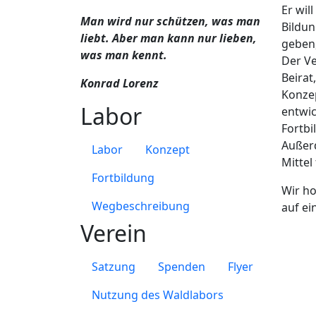
Er wil
Man wird nur schützen, was man
Bildu
liebt. Aber man kann nur lieben,
geben
was man kennt.
Der Ve
Beirat
Konrad Lorenz
Konzep
Labor
entwic
Fortbi
Außer
Labor
Konzept
Mitte
Fortbildung
Wir ho
Wegbeschreibung
auf ei
Verein
Satzung
Spenden
Flyer
Nutzung des Waldlabors