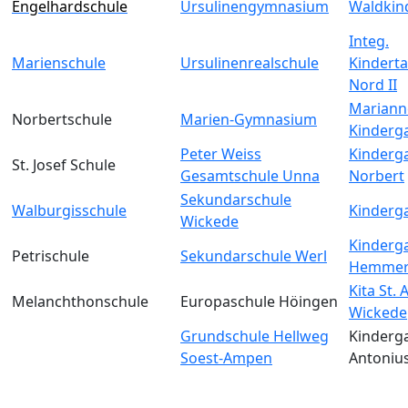
Engelhardschule
Ursulinengymnasium
Waldkin
Integ.
Marienschule
Ursulinenrealschule
Kinderta
Nord II
Mariann
Norbertschule
Marien-Gymnasium
Kinderg
Peter Weiss
Kinderga
St. Josef Schule
Gesamtschule Unna
Norbert
Sekundarschule
Walburgisschule
Kinderga
Wickede
Kinderga
Petrischule
Sekundarschule Werl
Hemmer
Kita St.
Melanchthonschule
Europaschule Höingen
Wickede
Grundschule Hellweg
Kinderga
Soest-Ampen
Antoniu