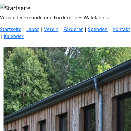
Direkt zum Inhalt
Verein der Freunde und Förderer des Waldlabors
Startseite
|
Labor
|
Verein
|
Förderer
|
Spenden
|
Kontakt
|
Kalender