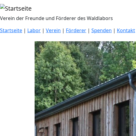
Direkt zum Inhalt
Verein der Freunde und Förderer des Waldlabors
Startseite
|
Labor
|
Verein
|
Förderer
|
Spenden
|
Kontakt