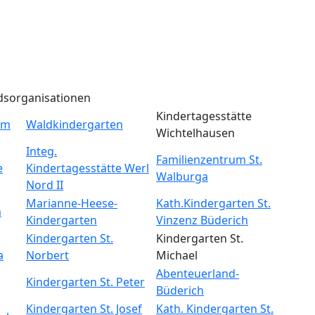
dsorganisationen
Kindertagesstätte
um
Waldkindergarten
Wichtelhausen
Integ.
Familienzentrum St.
e
Kindertagesstätte Werl
Walburga
Nord II
Marianne-Heese-
Kath.Kindergarten St.
m
Kindergarten
Vinzenz Büderich
Kindergarten St.
Kindergarten St.
a
Norbert
Michael
Abenteuerland-
Kindergarten St. Peter
Büderich
Kindergarten St. Josef
Kath. Kindergarten St.