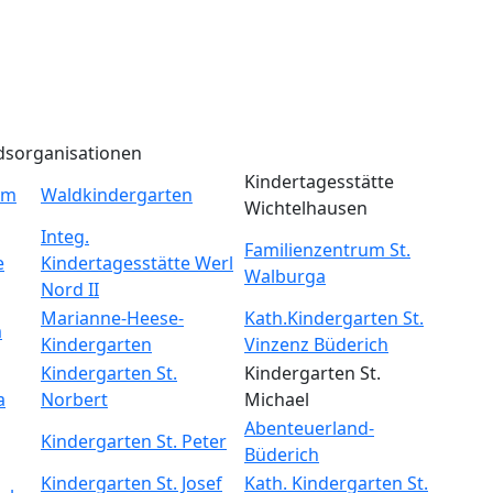
dsorganisationen
Kindertagesstätte
um
Waldkindergarten
Wichtelhausen
Integ.
Familienzentrum St.
e
Kindertagesstätte Werl
Walburga
Nord II
Marianne-Heese-
Kath.Kindergarten St.
m
Kindergarten
Vinzenz Büderich
Kindergarten St.
Kindergarten St.
a
Norbert
Michael
Abenteuerland-
Kindergarten St. Peter
Büderich
Kindergarten St. Josef
Kath. Kindergarten St.