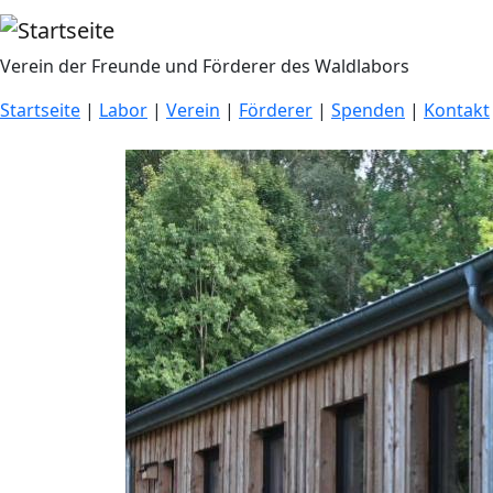
Direkt zum Inhalt
Verein der Freunde und Förderer des Waldlabors
Startseite
|
Labor
|
Verein
|
Förderer
|
Spenden
|
Kontakt