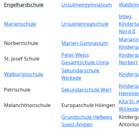
Engelhardschule
Ursulinengymnasium
Waldkin
Integ.
Marienschule
Ursulinenrealschule
Kinderta
Nord II
Mariann
Norbertschule
Marien-Gymnasium
Kinderg
Peter Weiss
Kinderga
St. Josef Schule
Gesamtschule Unna
Norbert
Sekundarschule
Walburgisschule
Kinderga
Wickede
Kinderga
Petrischule
Sekundarschule Werl
Hemmer
Kita St.
Melanchthonschule
Europaschule Höingen
Wickede
Grundschule Hellweg
Kinderga
Soest-Ampen
Antoniu