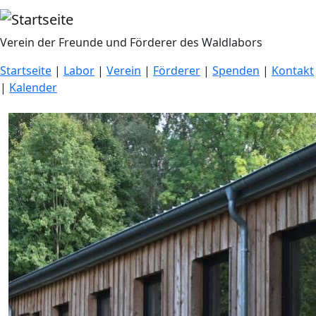
Direkt zum Inhalt
Verein der Freunde und Förderer des Waldlabors
Startseite
|
Labor
|
Verein
|
Förderer
|
Spenden
|
Kontakt
|
Kalender