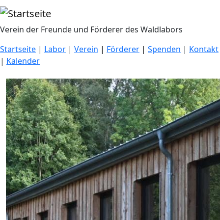
Direkt zum Inhalt
Verein der Freunde und Förderer des Waldlabors
Startseite
|
Labor
|
Verein
|
Förderer
|
Spenden
|
Kontakt
|
Kalender