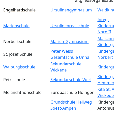
Mitgliedsorganisati
Engelhardschule
Ursulinengymnasium
Waldkin
Integ.
Marienschule
Ursulinenrealschule
Kinderta
Nord II
Mariann
Norbertschule
Marien-Gymnasium
Kinderg
Peter Weiss
Kinderga
St. Josef Schule
Gesamtschule Unna
Norbert
Sekundarschule
Walburgisschule
Kinderga
Wickede
Kinderga
Petrischule
Sekundarschule Werl
Hemmer
Kita St.
Melanchthonschule
Europaschule Höingen
Wickede
Grundschule Hellweg
Kinderga
Soest-Ampen
Antoniu