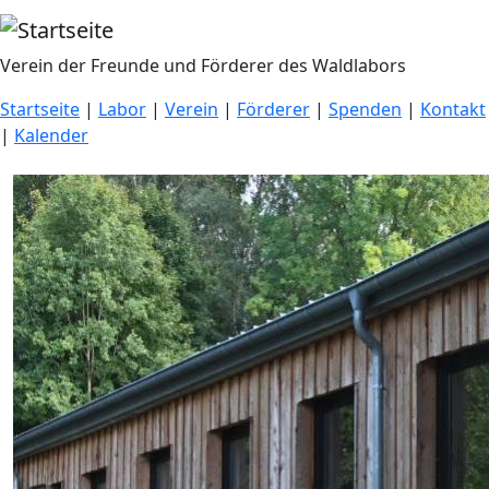
Direkt zum Inhalt
Verein der Freunde und Förderer des Waldlabors
Startseite
|
Labor
|
Verein
|
Förderer
|
Spenden
|
Kontakt
|
Kalender