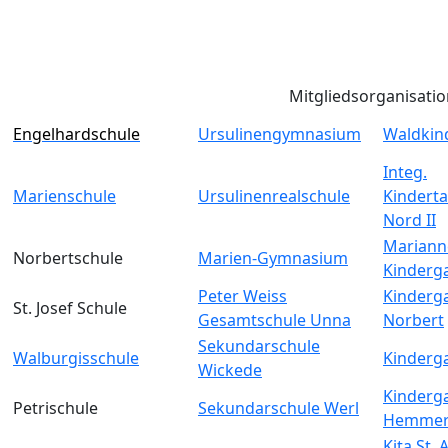
Mitgliedsorganisati
Engelhardschule
Ursulinengymnasium
Waldkin
Integ.
Marienschule
Ursulinenrealschule
Kinderta
Nord II
Mariann
Norbertschule
Marien-Gymnasium
Kinderg
Peter Weiss
Kinderga
St. Josef Schule
Gesamtschule Unna
Norbert
Sekundarschule
Walburgisschule
Kinderga
Wickede
Kinderga
Petrischule
Sekundarschule Werl
Hemmer
Kita St.