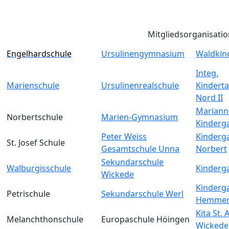
Mitgliedsorganisati
Engelhardschule
Ursulinengymnasium
Waldkin
Integ.
Marienschule
Ursulinenrealschule
Kinderta
Nord II
Mariann
Norbertschule
Marien-Gymnasium
Kinderg
Peter Weiss
Kinderga
St. Josef Schule
Gesamtschule Unna
Norbert
Sekundarschule
Walburgisschule
Kinderga
Wickede
Kinderga
Petrischule
Sekundarschule Werl
Hemmer
Kita St.
Melanchthonschule
Europaschule Höingen
Wickede