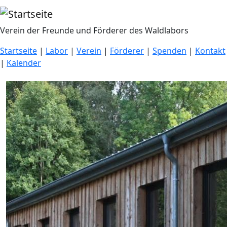
Direkt zum Inhalt
Verein der Freunde und Förderer des Waldlabors
Startseite
|
Labor
|
Verein
|
Förderer
|
Spenden
|
Kontakt
|
Kalender