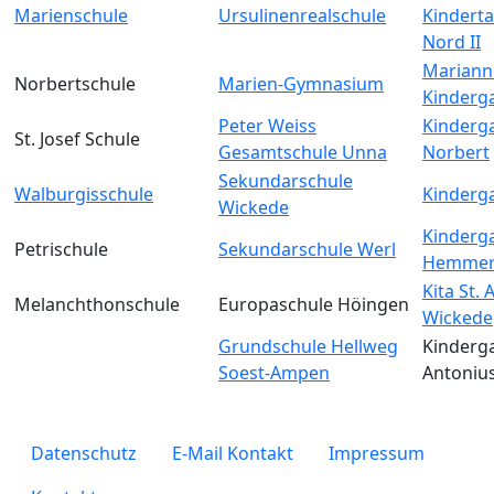
Marienschule
Ursulinenrealschule
Kinderta
Nord II
Mariann
Norbertschule
Marien-Gymnasium
Kinderg
Peter Weiss
Kinderga
St. Josef Schule
Gesamtschule Unna
Norbert
Sekundarschule
Walburgisschule
Kinderga
Wickede
Kinderga
Petrischule
Sekundarschule Werl
Hemmer
Kita St.
Melanchthonschule
Europaschule Höingen
Wickede
Grundschule Hellweg
Kinderga
Soest-Ampen
Antoniu
legals
Datenschutz
E-Mail Kontakt
Impressum