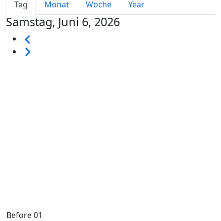
Primary tabs
Tag
Monat
Woche
Year
Samstag, Juni 6, 2026
Seitennummerierung
Vorherige
Weiter
Before 01