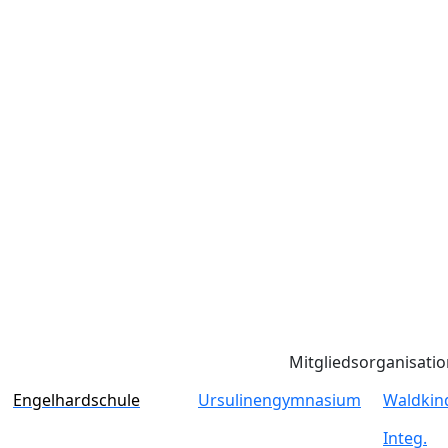
Mitgliedsorganisati
Engelhardschule
Ursulinengymnasium
Waldkin
Integ.