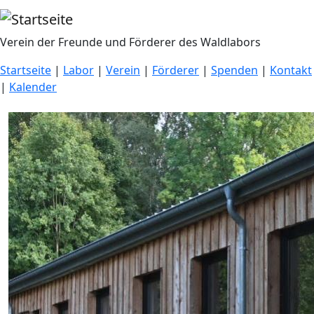
Direkt zum Inhalt
Verein der Freunde und Förderer des Waldlabors
Startseite
|
Labor
|
Verein
|
Förderer
|
Spenden
|
Kontakt
|
Kalender