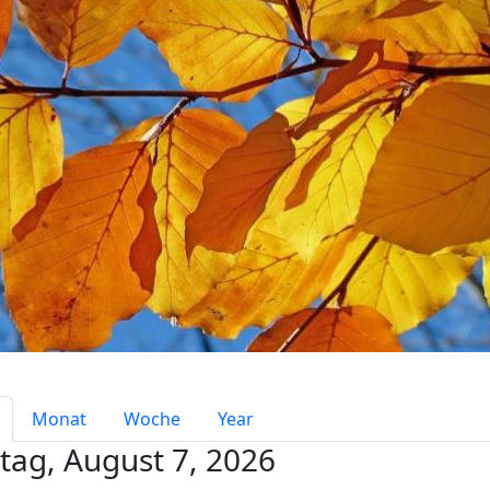
mary tabs
Monat
Woche
Year
itag, August 7, 2026