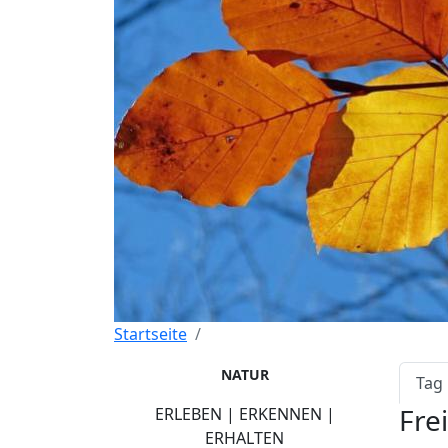
Startseite
Pri
NATUR
Tag
Fre
ERLEBEN | ERKENNEN |
ERHALTEN