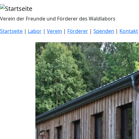
Direkt zum Inhalt
Verein der Freunde und Förderer des Waldlabors
Startseite
|
Labor
|
Verein
|
Förderer
|
Spenden
|
Kontakt