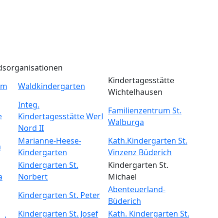
dsorganisationen
Kindertagesstätte
um
Waldkindergarten
Wichtelhausen
Integ.
Familienzentrum St.
e
Kindertagesstätte Werl
Walburga
Nord II
Marianne-Heese-
Kath.Kindergarten St.
m
Kindergarten
Vinzenz Büderich
Kindergarten St.
Kindergarten St.
a
Norbert
Michael
Abenteuerland-
Kindergarten St. Peter
Büderich
Kindergarten St. Josef
Kath. Kindergarten St.