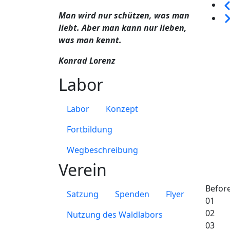
Sei
Man wird nur schützen, was man
We
liebt. Aber man kann nur lieben,
was man kennt.
Konrad Lorenz
Labor
Labor
Konzept
Fortbildung
Wegbeschreibung
Verein
Befor
Satzung
Spenden
Flyer
01
02
Nutzung des Waldlabors
03