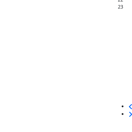
23
Sei
We