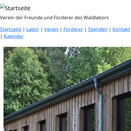
Direkt zum Inhalt
Verein der Freunde und Förderer des Waldlabors
Startseite
|
Labor
|
Verein
|
Förderer
|
Spenden
|
Kontakt
|
Kalender