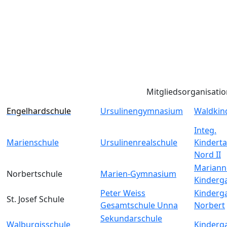
Mitgliedsorganisati
Engelhardschule
Ursulinengymnasium
Waldkin
Integ.
Marienschule
Ursulinenrealschule
Kinderta
Nord II
Mariann
Norbertschule
Marien-Gymnasium
Kinderg
Peter Weiss
Kinderga
St. Josef Schule
Gesamtschule Unna
Norbert
Sekundarschule
Walburgisschule
Kinderga