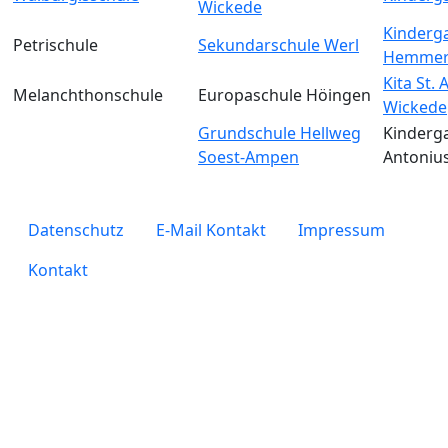
Wickede
Kinderga
Petrischule
Sekundarschule Werl
Hemmer
Kita St.
Melanchthonschule
Europaschule Höingen
Wickede
Grundschule Hellweg
Kinderga
Soest-Ampen
Antoniu
legals
Datenschutz
E-Mail Kontakt
Impressum
Kontakt