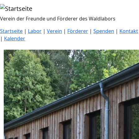
Direkt zum Inhalt
Verein der Freunde und Förderer des Waldlabors
Startseite
|
Labor
|
Verein
|
Förderer
|
Spenden
|
Kontakt
|
Kalender