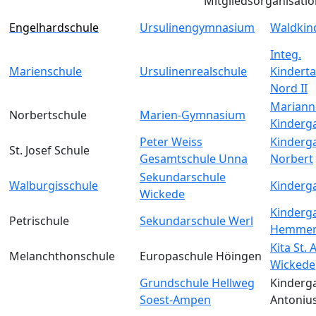
Mitgliedsorganisati
Engelhardschule
Ursulinengymnasium
Waldkin
Integ.
Marienschule
Ursulinenrealschule
Kinderta
Nord II
Mariann
Norbertschule
Marien-Gymnasium
Kinderg
Peter Weiss
Kinderga
St. Josef Schule
Gesamtschule Unna
Norbert
Sekundarschule
Walburgisschule
Kinderga
Wickede
Kinderga
Petrischule
Sekundarschule Werl
Hemmer
Kita St.
Melanchthonschule
Europaschule Höingen
Wickede
Grundschule Hellweg
Kinderga
Soest-Ampen
Antoniu