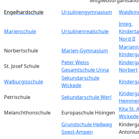
Mitgliedsorganisati
Engelhardschule
Ursulinengymnasium
Waldkin
Integ.
Marienschule
Ursulinenrealschule
Kinderta
Nord II
Mariann
Norbertschule
Marien-Gymnasium
Kinderg
Peter Weiss
Kinderga
St. Josef Schule
Gesamtschule Unna
Norbert
Sekundarschule
Walburgisschule
Kinderga
Wickede
Kinderga
Petrischule
Sekundarschule Werl
Hemmer
Kita St.
Melanchthonschule
Europaschule Höingen
Wickede
Grundschule Hellweg
Kinderga
Soest-Ampen
Antoniu