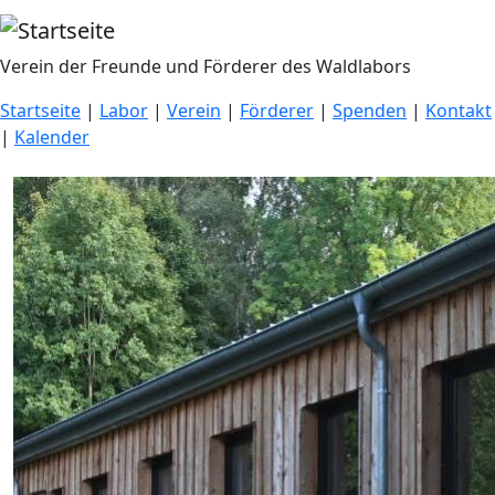
Direkt zum Inhalt
Verein der Freunde und Förderer des Waldlabors
Startseite
|
Labor
|
Verein
|
Förderer
|
Spenden
|
Kontakt
|
Kalender