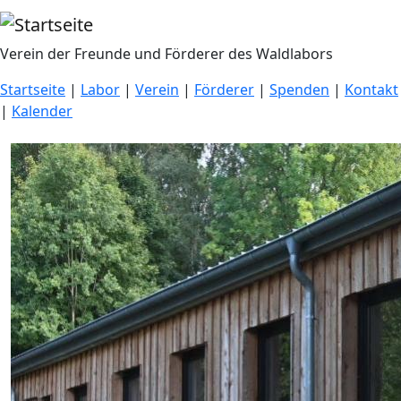
Direkt zum Inhalt
Verein der Freunde und Förderer des Waldlabors
Startseite
|
Labor
|
Verein
|
Förderer
|
Spenden
|
Kontakt
|
Kalender