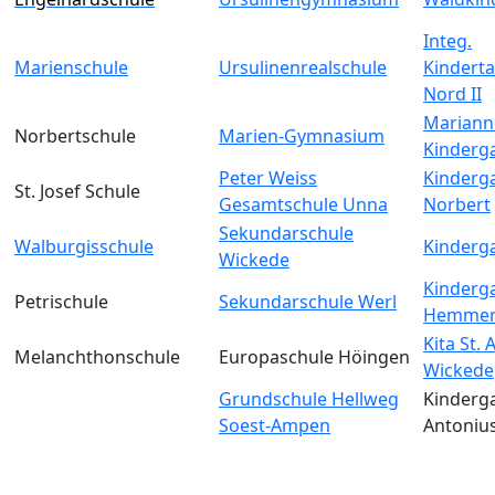
Integ.
Marienschule
Ursulinenrealschule
Kinderta
Nord II
Mariann
Norbertschule
Marien-Gymnasium
Kinderg
Peter Weiss
Kinderga
St. Josef Schule
Gesamtschule Unna
Norbert
Sekundarschule
Walburgisschule
Kinderga
Wickede
Kinderga
Petrischule
Sekundarschule Werl
Hemmer
Kita St.
Melanchthonschule
Europaschule Höingen
Wickede
Grundschule Hellweg
Kinderga
Soest-Ampen
Antoniu