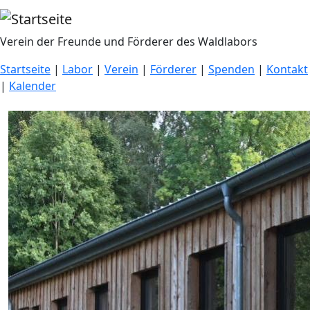
Direkt zum Inhalt
Verein der Freunde und Förderer des Waldlabors
Startseite
|
Labor
|
Verein
|
Förderer
|
Spenden
|
Kontakt
|
Kalender