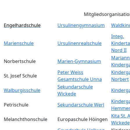
Mitgliedsorganisati
Engelhardschule
Ursulinengymnasium
Waldkin
Integ.
Marienschule
Ursulinenrealschule
Kinderta
Nord II
Mariann
Norbertschule
Marien-Gymnasium
Kinderg
Peter Weiss
Kinderga
St. Josef Schule
Gesamtschule Unna
Norbert
Sekundarschule
Walburgisschule
Kinderga
Wickede
Kinderga
Petrischule
Sekundarschule Werl
Hemmer
Kita St.
Melanchthonschule
Europaschule Höingen
Wickede