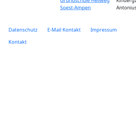
Grundschule Hellweg
Kinderga
Soest-Ampen
Antoniu
legals
Datenschutz
E-Mail Kontakt
Impressum
Kontakt