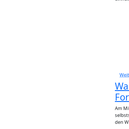
Weit
Was
For
Am Mi
selbst
den Wa