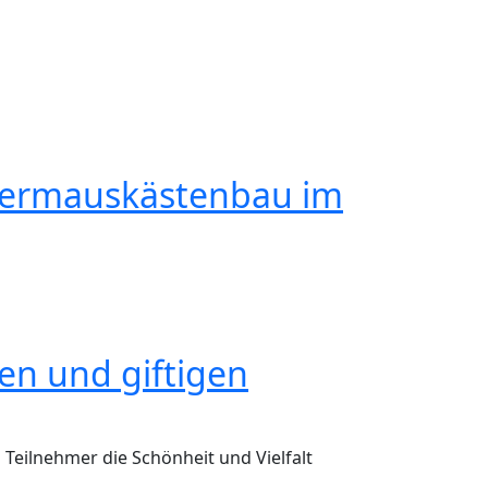
ht an! Dienstag, 29.11. 17:00Uhr: Laubabbau und Bodenbild
edermauskästenbau im
nbau im Waldlabor
en und giftigen
Teilnehmer die Schönheit und Vielfalt