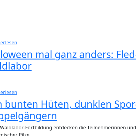
über Nicht vergessen: Die nächste Fortbildung ste
erlesen
lloween mal ganz anders: Fl
ldlabor
über Halloween mal ganz anders: Fledermauskäste
erlesen
 bunten Hüten, dunklen Spor
ppelgängern
 Waldlabor-Fortbildung entdecken die Teilnehmerinnen und 
mischer Pilze