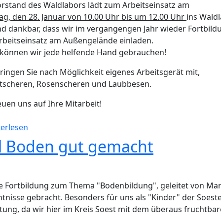
rstand des Waldlabors lädt zum Arbeitseinsatz am
g, den 28. Januar von 10.00 Uhr bis um 12.00 Uhr
ins Waldl
nd dankbar, dass wir im vergangengen Jahr wieder Fortbild
rbeitseinsatz am Außengelände einladen.
 können wir jede helfende Hand gebrauchen!
bringen Sie nach Möglichkeit eigenes Arbeitsgerät mit,
stscheren, Rosenscheren und Laubbesen.
euen uns auf Ihre Mitarbeit!
über Arbeitseinsatz am Waldlabor: Samstag, 28.01.
erlesen
el Boden gut gemacht
 Fortbildung zum Thema "Bodenbildung", geleitet von Mar
tnisse gebracht. Besonders für uns als "Kinder" der Soest
ung, da wir hier im Kreis Soest mit dem überaus fruchtba