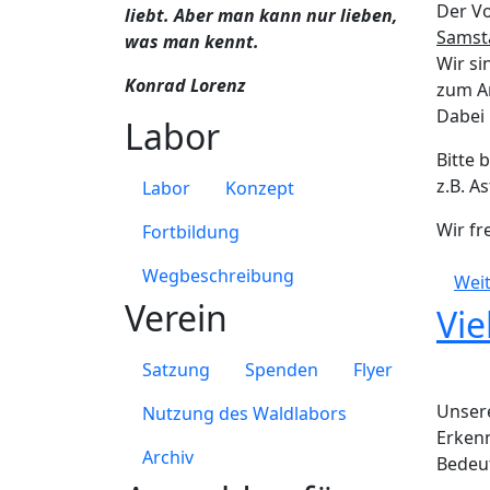
Der Vo
liebt. Aber man kann nur lieben,
Samsta
was man kennt.
Wir si
Konrad Lorenz
zum A
Dabei
Labor
Bitte 
z.B. A
Labor
Konzept
Wir fr
Fortbildung
Wegbeschreibung
Weit
Verein
Vi
Satzung
Spenden
Flyer
Unsere
Nutzung des Waldlabors
Erkenn
Archiv
Bedeut