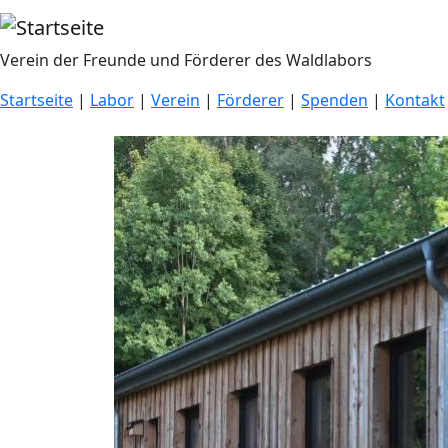
Direkt zum Inhalt
Verein der Freunde und Förderer des Waldlabors
Startseite
|
Labor
|
Verein
|
Förderer
|
Spenden
|
Kontakt