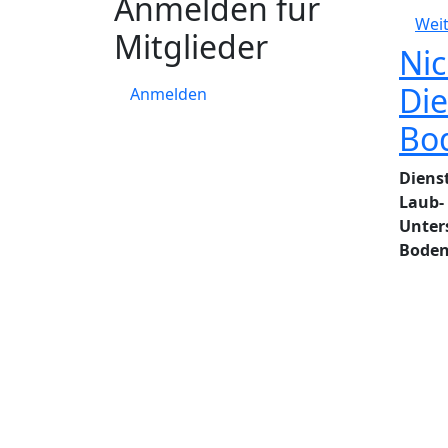
Anmelden für
Weit
Mitglieder
Nic
Die
Anmelden
Bo
Diens
Laub-
Unter
Boden