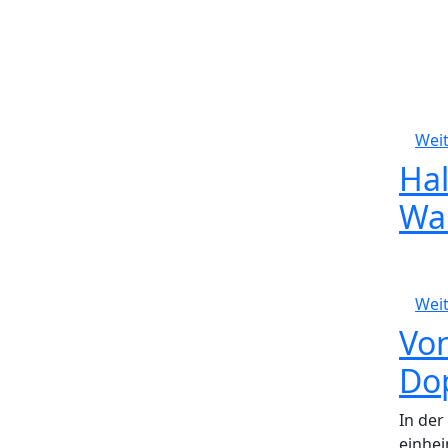
Weit
Ha
Wa
Weit
Von
Do
I
n der
einhei