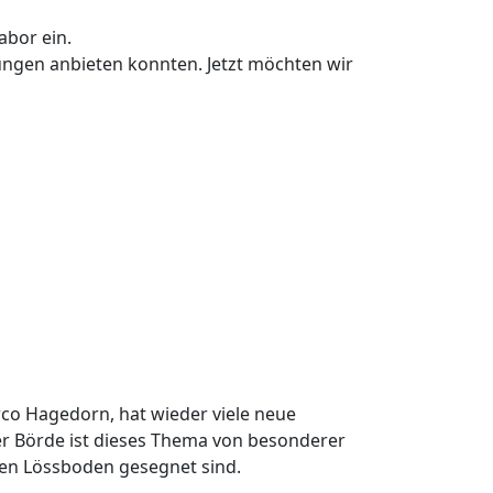
abor ein.
ungen anbieten konnten. Jetzt möchten wir
23 ab 10.00 Uhr
co Hagedorn, hat wieder viele neue
er Börde ist dieses Thema von besonderer
ren Lössboden gesegnet sind.