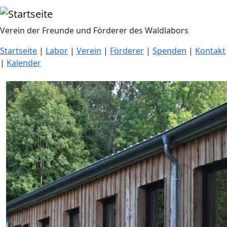
Direkt zum Inhalt
Verein der Freunde und Förderer des Waldlabors
Startseite
|
Labor
|
Verein
|
Förderer
|
Spenden
|
Kontakt
|
Kalender