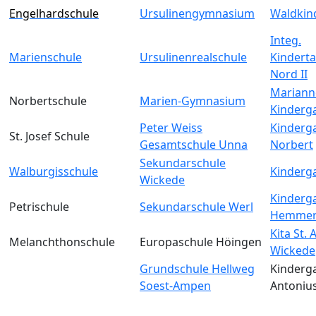
Engelhardschule
Ursulinengymnasium
Waldkin
Integ.
Marienschule
Ursulinenrealschule
Kinderta
Nord II
Mariann
Norbertschule
Marien-Gymnasium
Kinderg
Peter Weiss
Kinderga
St. Josef Schule
Gesamtschule Unna
Norbert
Sekundarschule
Walburgisschule
Kinderga
Wickede
Kinderga
Petrischule
Sekundarschule Werl
Hemmer
Kita St.
Melanchthonschule
Europaschule Höingen
Wickede
Grundschule Hellweg
Kinderga
Soest-Ampen
Antoniu