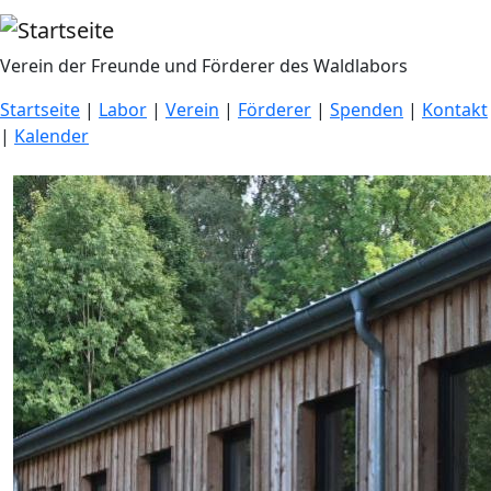
Direkt zum Inhalt
Verein der Freunde und Förderer des Waldlabors
Startseite
|
Labor
|
Verein
|
Förderer
|
Spenden
|
Kontakt
|
Kalender