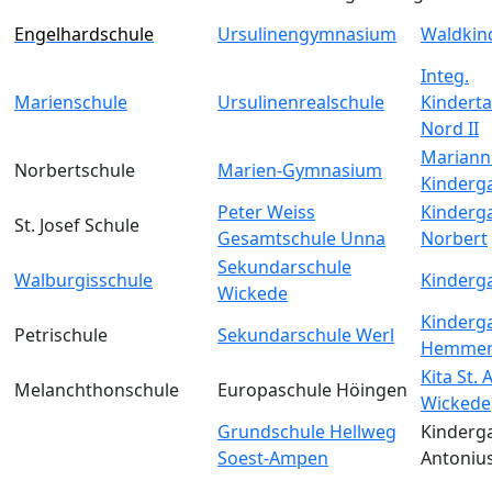
Engelhardschule
Ursulinengymnasium
Waldkin
Integ.
Marienschule
Ursulinenrealschule
Kinderta
Nord II
Mariann
Norbertschule
Marien-Gymnasium
Kinderg
Peter Weiss
Kinderga
St. Josef Schule
Gesamtschule Unna
Norbert
Sekundarschule
Walburgisschule
Kinderga
Wickede
Kinderga
Petrischule
Sekundarschule Werl
Hemmer
Kita St.
Melanchthonschule
Europaschule Höingen
Wickede
Grundschule Hellweg
Kinderga
Soest-Ampen
Antoniu