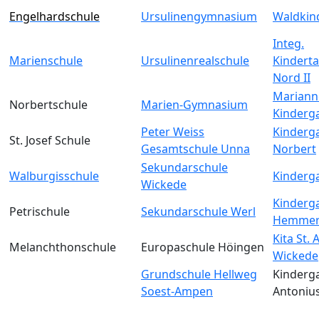
Engelhardschule
Ursulinengymnasium
Waldkin
Integ.
Marienschule
Ursulinenrealschule
Kinderta
Nord II
Mariann
Norbertschule
Marien-Gymnasium
Kinderg
Peter Weiss
Kinderga
St. Josef Schule
Gesamtschule Unna
Norbert
Sekundarschule
Walburgisschule
Kinderga
Wickede
Kinderga
Petrischule
Sekundarschule Werl
Hemmer
Kita St.
Melanchthonschule
Europaschule Höingen
Wickede
Grundschule Hellweg
Kinderga
Soest-Ampen
Antoniu