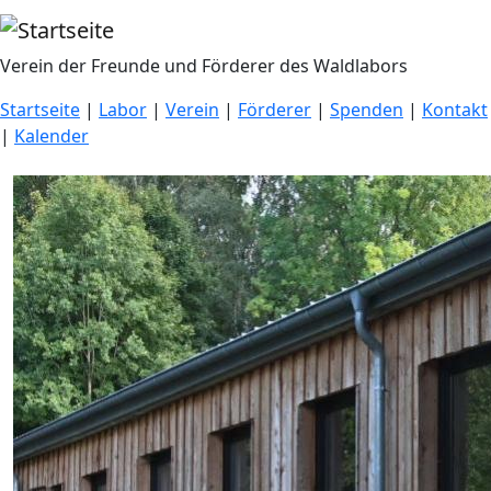
Direkt zum Inhalt
Verein der Freunde und Förderer des Waldlabors
Startseite
|
Labor
|
Verein
|
Förderer
|
Spenden
|
Kontakt
|
Kalender