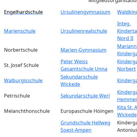
Mitgliedsorganisati
Engelhardschule
Ursulinengymnasium
Waldkin
Integ.
Marienschule
Ursulinenrealschule
Kinderta
Nord II
Mariann
Norbertschule
Marien-Gymnasium
Kinderg
Peter Weiss
Kinderga
St. Josef Schule
Gesamtschule Unna
Norbert
Sekundarschule
Walburgisschule
Kinderga
Wickede
Kinderga
Petrischule
Sekundarschule Werl
Hemmer
Kita St.
Melanchthonschule
Europaschule Höingen
Wickede
Grundschule Hellweg
Kinderga
Soest-Ampen
Antoniu