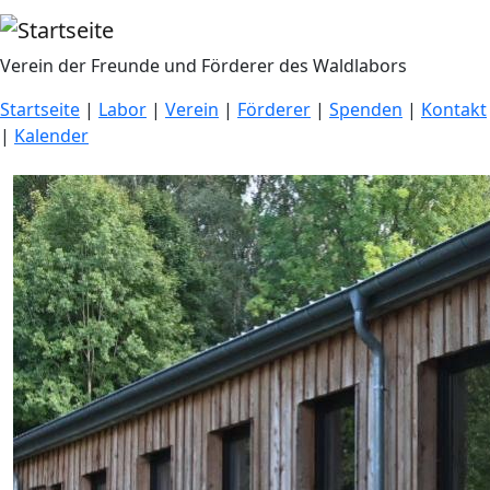
Direkt zum Inhalt
Verein der Freunde und Förderer des Waldlabors
Startseite
|
Labor
|
Verein
|
Förderer
|
Spenden
|
Kontakt
|
Kalender