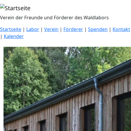
Direkt zum Inhalt
Verein der Freunde und Förderer des Waldlabors
Startseite
|
Labor
|
Verein
|
Förderer
|
Spenden
|
Kontakt
|
Kalender