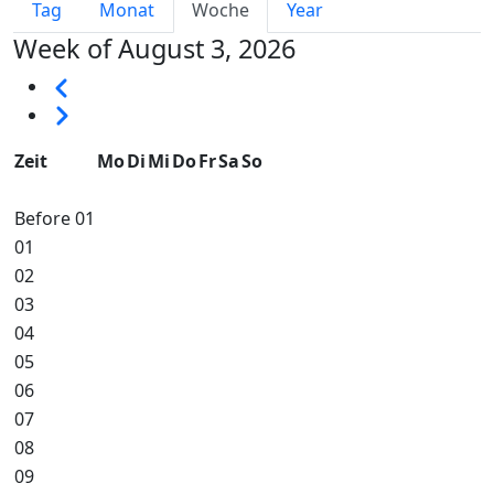
Primary tabs
Tag
Monat
Woche
Year
Week of August 3, 2026
Seitennummerierung
Vorherige
Weiter
Zeit
Mo
Di
Mi
Do
Fr
Sa
So
Before 01
01
02
03
04
05
06
07
08
09