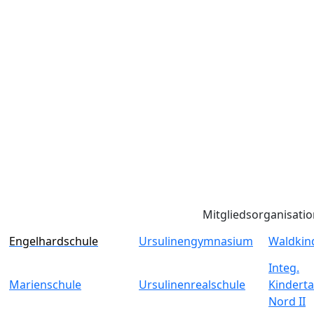
Mitgliedsorganisati
Engelhardschule
Ursulinengymnasium
Waldkin
Integ.
Marienschule
Ursulinenrealschule
Kinderta
Nord II