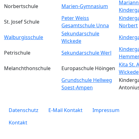
Mariann
Norbertschule
Marien-Gymnasium
Kinderg
Peter Weiss
Kinderga
St. Josef Schule
Gesamtschule Unna
Norbert
Sekundarschule
Walburgisschule
Kinderga
Wickede
Kinderga
Petrischule
Sekundarschule Werl
Hemmer
Kita St.
Melanchthonschule
Europaschule Höingen
Wickede
Grundschule Hellweg
Kinderga
Soest-Ampen
Antoniu
legals
Datenschutz
E-Mail Kontakt
Impressum
Kontakt