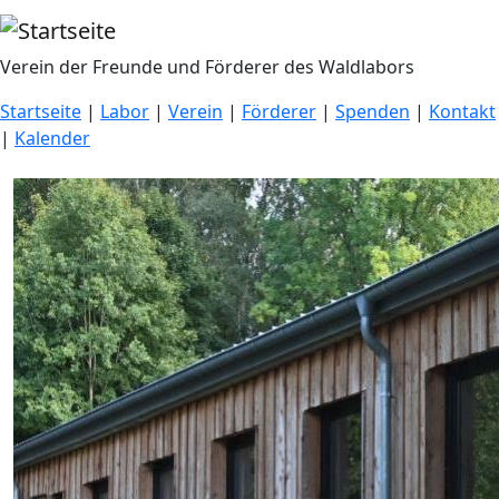
Direkt zum Inhalt
Verein der Freunde und Förderer des Waldlabors
Startseite
|
Labor
|
Verein
|
Förderer
|
Spenden
|
Kontakt
|
Kalender