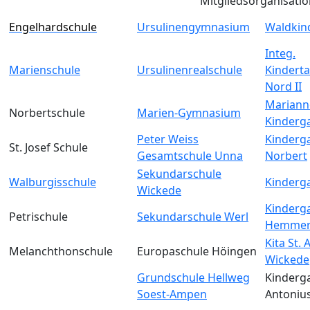
Mitgliedsorganisati
Engelhardschule
Ursulinengymnasium
Waldkin
Integ.
Marienschule
Ursulinenrealschule
Kinderta
Nord II
Mariann
Norbertschule
Marien-Gymnasium
Kinderg
Peter Weiss
Kinderga
St. Josef Schule
Gesamtschule Unna
Norbert
Sekundarschule
Walburgisschule
Kinderga
Wickede
Kinderga
Petrischule
Sekundarschule Werl
Hemmer
Kita St.
Melanchthonschule
Europaschule Höingen
Wickede
Grundschule Hellweg
Kinderga
Soest-Ampen
Antoniu