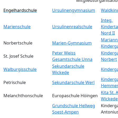
Mitgliedsorganisati
Engelhardschule
Ursulinengymnasium
Waldkin
Integ.
Marienschule
Ursulinenrealschule
Kinderta
Nord II
Mariann
Norbertschule
Marien-Gymnasium
Kinderg
Peter Weiss
Kinderga
St. Josef Schule
Gesamtschule Unna
Norbert
Sekundarschule
Walburgisschule
Kinderga
Wickede
Kinderga
Petrischule
Sekundarschule Werl
Hemmer
Kita St.
Melanchthonschule
Europaschule Höingen
Wickede
Grundschule Hellweg
Kinderga
Soest-Ampen
Antoniu