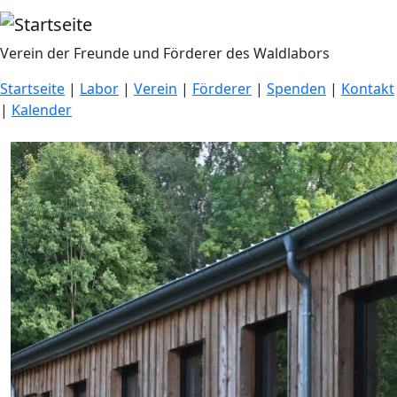
Direkt zum Inhalt
Verein der Freunde und Förderer des Waldlabors
Startseite
|
Labor
|
Verein
|
Förderer
|
Spenden
|
Kontakt
|
Kalender