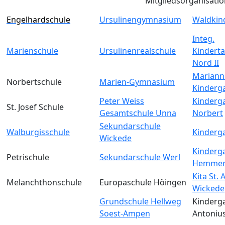
Mitgliedsorganisati
Engelhardschule
Ursulinengymnasium
Waldkin
Integ.
Marienschule
Ursulinenrealschule
Kinderta
Nord II
Mariann
Norbertschule
Marien-Gymnasium
Kinderg
Peter Weiss
Kinderga
St. Josef Schule
Gesamtschule Unna
Norbert
Sekundarschule
Walburgisschule
Kinderga
Wickede
Kinderga
Petrischule
Sekundarschule Werl
Hemmer
Kita St.
Melanchthonschule
Europaschule Höingen
Wickede
Grundschule Hellweg
Kinderga
Soest-Ampen
Antoniu