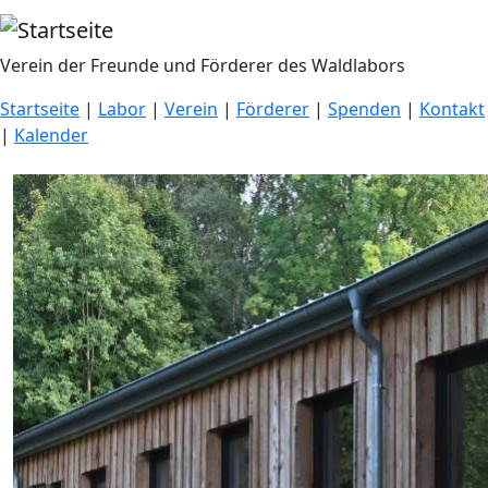
Direkt zum Inhalt
Verein der Freunde und Förderer des Waldlabors
Startseite
|
Labor
|
Verein
|
Förderer
|
Spenden
|
Kontakt
|
Kalender