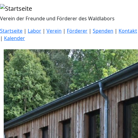
Direkt zum Inhalt
Verein der Freunde und Förderer des Waldlabors
Startseite
|
Labor
|
Verein
|
Förderer
|
Spenden
|
Kontakt
|
Kalender