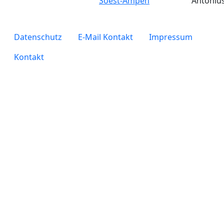
Soest-Ampen
Antoniu
legals
Datenschutz
E-Mail Kontakt
Impressum
Kontakt