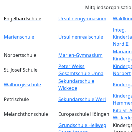
Mitgliedsorganisati
Engelhardschule
Ursulinengymnasium
Waldkin
Integ.
Marienschule
Ursulinenrealschule
Kinderta
Nord II
Mariann
Norbertschule
Marien-Gymnasium
Kinderg
Peter Weiss
Kinderga
St. Josef Schule
Gesamtschule Unna
Norbert
Sekundarschule
Walburgisschule
Kinderga
Wickede
Kinderga
Petrischule
Sekundarschule Werl
Hemmer
Kita St.
Melanchthonschule
Europaschule Höingen
Wickede
Grundschule Hellweg
Kinderga