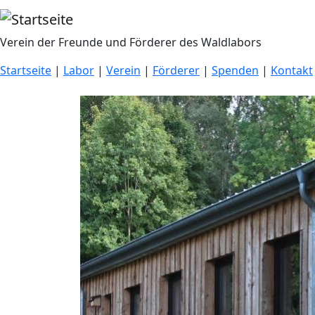
Direkt zum Inhalt
Verein der Freunde und Förderer des Waldlabors
Startseite
|
Labor
|
Verein
|
Förderer
|
Spenden
|
Kontakt