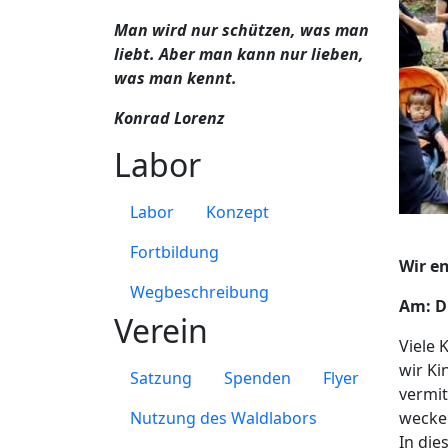
Man wird nur schützen, was man
liebt. Aber man kann nur lieben,
was man kennt.
Konrad Lorenz
Labor
Labor
Konzept
Fortbildung
Wir e
Wegbeschreibung
Am: D
Verein
Viele 
wir Ki
Satzung
Spenden
Flyer
vermit
Nutzung des Waldlabors
wecke
In die