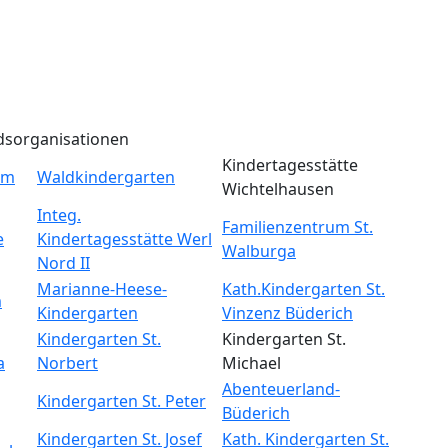
dsorganisationen
Kindertagesstätte
um
Waldkindergarten
Wichtelhausen
Integ.
Familienzentrum St.
e
Kindertagesstätte Werl
Walburga
Nord II
Marianne-Heese-
Kath.Kindergarten St.
m
Kindergarten
Vinzenz Büderich
Kindergarten St.
Kindergarten St.
a
Norbert
Michael
Abenteuerland-
Kindergarten St. Peter
Büderich
Kindergarten St. Josef
Kath. Kindergarten St.