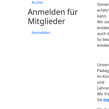
Archiv
Sinne
Anmelden für
erfah
kann.
Mitglieder
Wir st
entdec
Anmelden
auch d
So bes
entde
Unsere
Pädag
im Ki
und
Lehrer
Wir f
Sie
hi