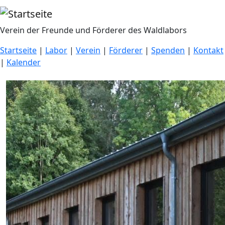
Direkt zum Inhalt
Verein der Freunde und Förderer des Waldlabors
Startseite
|
Labor
|
Verein
|
Förderer
|
Spenden
|
Kontakt
|
Kalender