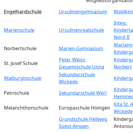
Mitgliedsorganisati
Engelhardschule
Ursulinengymnasium
Waldkin
Integ.
Marienschule
Ursulinenrealschule
Kinderta
Nord II
Mariann
Norbertschule
Marien-Gymnasium
Kinderg
Peter Weiss
Kinderga
St. Josef Schule
Gesamtschule Unna
Norbert
Sekundarschule
Walburgisschule
Kinderga
Wickede
Kinderga
Petrischule
Sekundarschule Werl
Hemmer
Kita St.
Melanchthonschule
Europaschule Höingen
Wickede
Grundschule Hellweg
Kinderga
Soest-Ampen
Antoniu