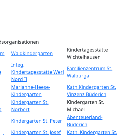
dsorganisationen
Kindertagesstätte
um
Waldkindergarten
Wichtelhausen
Integ.
Familienzentrum St.
e
Kindertagesstätte Werl
Walburga
Nord II
Marianne-Heese-
Kath.Kindergarten St.
m
Kindergarten
Vinzenz Büderich
Kindergarten St.
Kindergarten St.
a
Norbert
Michael
Abenteuerland-
Kindergarten St. Peter
Büderich
Kindergarten St. Josef
Kath. Kindergarten St.