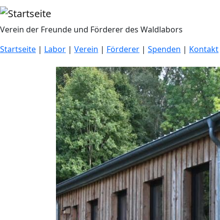
Direkt zum Inhalt
Verein der Freunde und Förderer des Waldlabors
Startseite
|
Labor
|
Verein
|
Förderer
|
Spenden
|
Kontakt