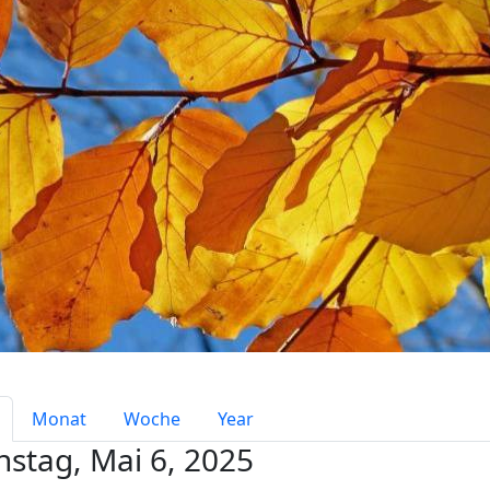
mary tabs
Monat
Woche
Year
nstag, Mai 6, 2025