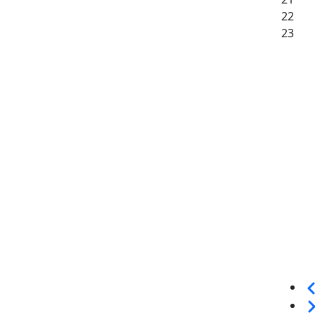
22
23
Sei
We