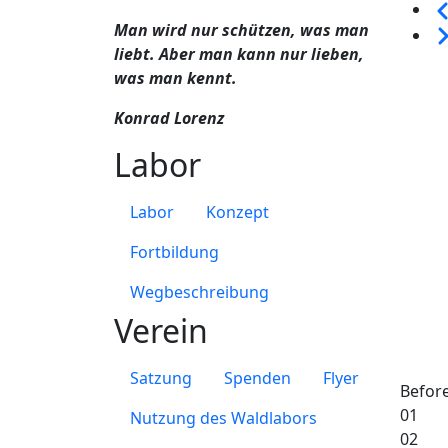
Sei
Man wird nur schützen, was man
We
liebt. Aber man kann nur lieben,
was man kennt.
Konrad Lorenz
Labor
Labor
Konzept
Fortbildung
Wegbeschreibung
Verein
Satzung
Spenden
Flyer
Befor
01
Nutzung des Waldlabors
02