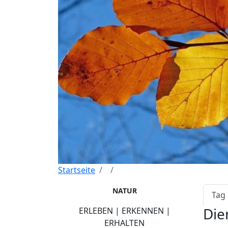
Startseite
Pri
NATUR
Tag
Die
ERLEBEN | ERKENNEN |
ERHALTEN