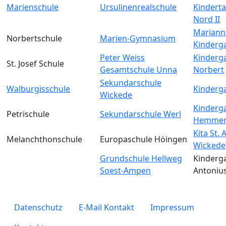
Marienschule
Ursulinenrealschule
Kinderta
Nord II
Mariann
Norbertschule
Marien-Gymnasium
Kinderg
Peter Weiss
Kinderga
St. Josef Schule
Gesamtschule Unna
Norbert
Sekundarschule
Walburgisschule
Kinderga
Wickede
Kinderga
Petrischule
Sekundarschule Werl
Hemmer
Kita St.
Melanchthonschule
Europaschule Höingen
Wickede
Grundschule Hellweg
Kinderga
Soest-Ampen
Antoniu
legals
Datenschutz
E-Mail Kontakt
Impressum