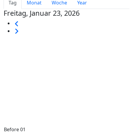
Primary tabs
Tag
Monat
Woche
Year
Freitag, Januar 23, 2026
Seitennummerierung
Vorherige
Weiter
Before 01