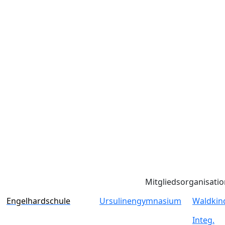
Mitgliedsorganisati
Engelhardschule
Ursulinengymnasium
Waldkin
Integ.