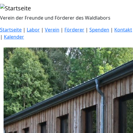
Direkt zum Inhalt
Verein der Freunde und Förderer des Waldlabors
Startseite
|
Labor
|
Verein
|
Förderer
|
Spenden
|
Kontakt
|
Kalender