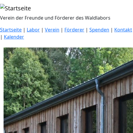
Direkt zum Inhalt
Verein der Freunde und Förderer des Waldlabors
Startseite
|
Labor
|
Verein
|
Förderer
|
Spenden
|
Kontakt
|
Kalender