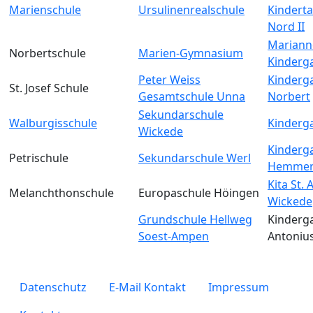
Marienschule
Ursulinenrealschule
Kinderta
Nord II
Mariann
Norbertschule
Marien-Gymnasium
Kinderg
Peter Weiss
Kinderga
St. Josef Schule
Gesamtschule Unna
Norbert
Sekundarschule
Walburgisschule
Kinderga
Wickede
Kinderga
Petrischule
Sekundarschule Werl
Hemmer
Kita St.
Melanchthonschule
Europaschule Höingen
Wickede
Grundschule Hellweg
Kinderga
Soest-Ampen
Antoniu
legals
Datenschutz
E-Mail Kontakt
Impressum