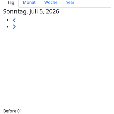
Primary tabs
Tag
Monat
Woche
Year
Sonntag, Juli 5, 2026
Seitennummerierung
Vorherige
Weiter
Before 01