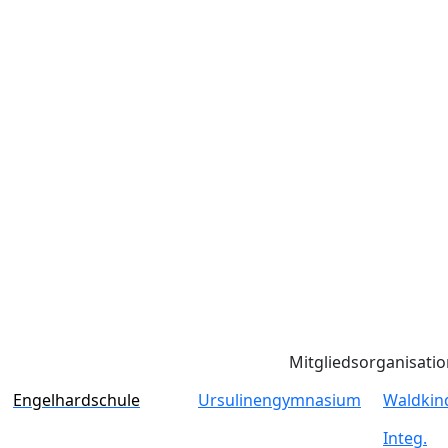
Mitgliedsorganisati
Engelhardschule
Ursulinengymnasium
Waldkin
Integ.