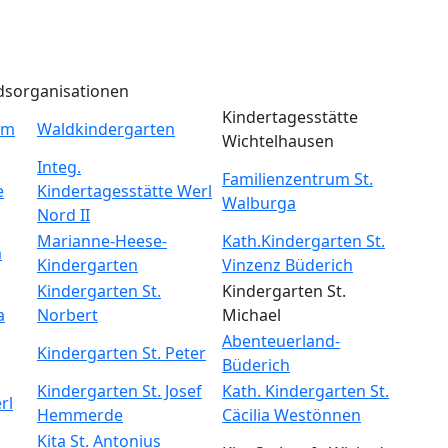
dsorganisationen
Kindertagesstätte
um
Waldkindergarten
Wichtelhausen
Integ.
Familienzentrum St.
e
Kindertagesstätte Werl
Walburga
Nord II
Marianne-Heese-
Kath.Kindergarten St.
m
Kindergarten
Vinzenz Büderich
Kindergarten St.
Kindergarten St.
a
Norbert
Michael
Abenteuerland-
Kindergarten St. Peter
Büderich
Kindergarten St. Josef
Kath. Kindergarten St.
rl
Hemmerde
Cäcilia Westönnen
Kita St. Antonius