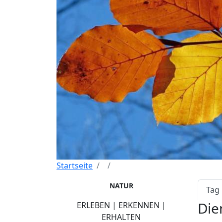
Startseite
Pri
NATUR
Tag
Die
ERLEBEN | ERKENNEN |
ERHALTEN