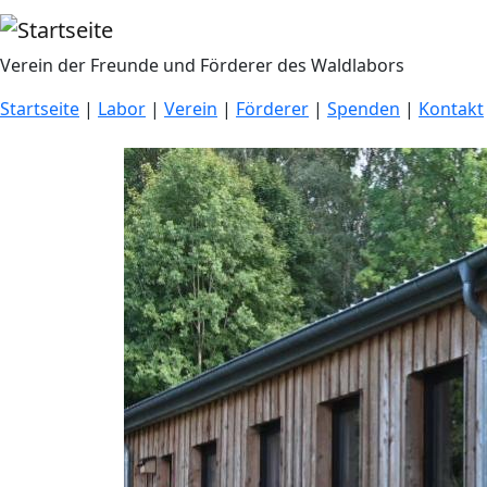
Direkt zum Inhalt
Verein der Freunde und Förderer des Waldlabors
Startseite
|
Labor
|
Verein
|
Förderer
|
Spenden
|
Kontakt