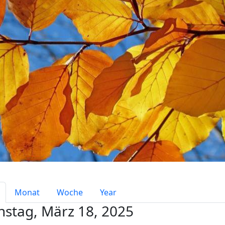
mary tabs
Monat
Woche
Year
nstag, März 18, 2025