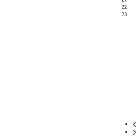
22
23
Sei
We