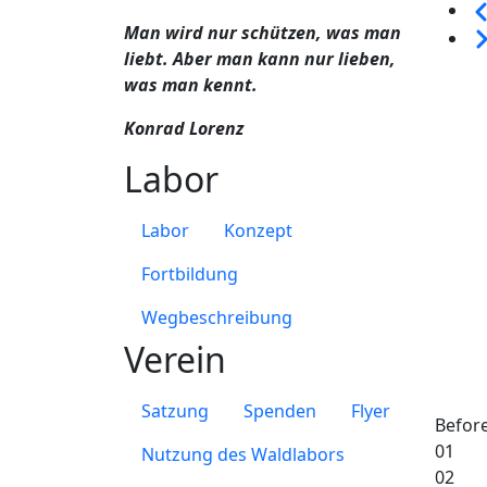
Sei
Man wird nur schützen, was man
We
liebt. Aber man kann nur lieben,
was man kennt.
Konrad Lorenz
Labor
Labor
Konzept
Fortbildung
Wegbeschreibung
Verein
Satzung
Spenden
Flyer
Befor
01
Nutzung des Waldlabors
02