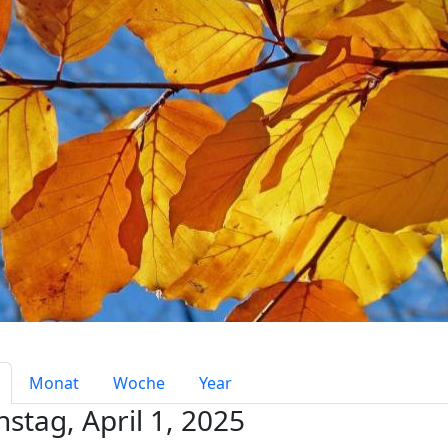
mary tabs
Monat
Woche
Year
nstag, April 1, 2025