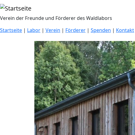
Direkt zum Inhalt
Verein der Freunde und Förderer des Waldlabors
Startseite
|
Labor
|
Verein
|
Förderer
|
Spenden
|
Kontakt