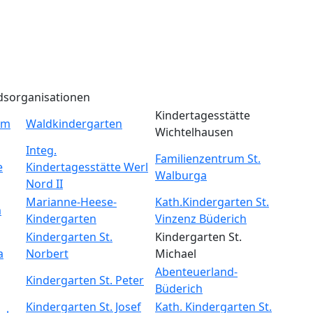
dsorganisationen
Kindertagesstätte
um
Waldkindergarten
Wichtelhausen
Integ.
Familienzentrum St.
e
Kindertagesstätte Werl
Walburga
Nord II
Marianne-Heese-
Kath.Kindergarten St.
m
Kindergarten
Vinzenz Büderich
Kindergarten St.
Kindergarten St.
a
Norbert
Michael
Abenteuerland-
Kindergarten St. Peter
Büderich
Kindergarten St. Josef
Kath. Kindergarten St.