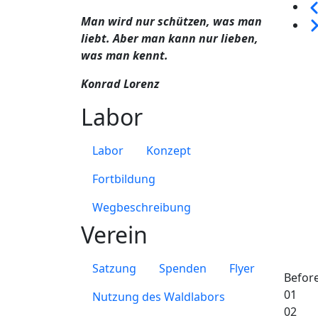
Sei
Man wird nur schützen, was man
We
liebt. Aber man kann nur lieben,
was man kennt.
Konrad Lorenz
Labor
Labor
Konzept
Fortbildung
Wegbeschreibung
Verein
Satzung
Spenden
Flyer
Befor
01
Nutzung des Waldlabors
02