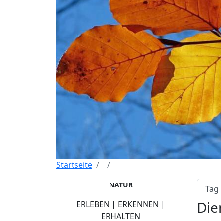
Startseite
Pri
NATUR
Tag
Die
ERLEBEN | ERKENNEN |
ERHALTEN