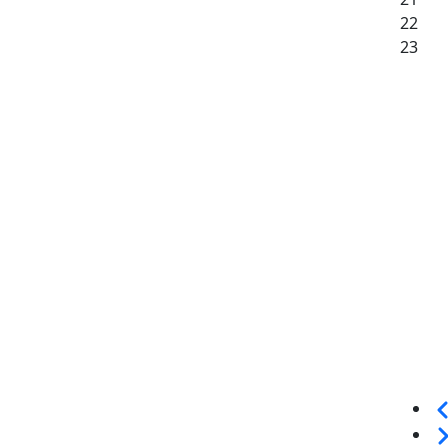
22
23
Sei
We