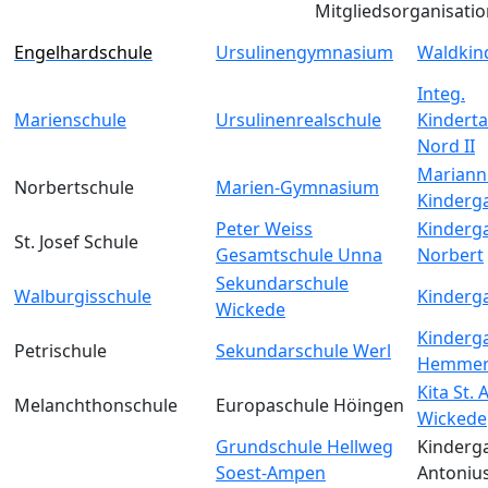
Mitgliedsorganisati
Engelhardschule
Ursulinengymnasium
Waldkin
Integ.
Marienschule
Ursulinenrealschule
Kinderta
Nord II
Mariann
Norbertschule
Marien-Gymnasium
Kinderg
Peter Weiss
Kinderga
St. Josef Schule
Gesamtschule Unna
Norbert
Sekundarschule
Walburgisschule
Kinderga
Wickede
Kinderga
Petrischule
Sekundarschule Werl
Hemmer
Kita St.
Melanchthonschule
Europaschule Höingen
Wickede
Grundschule Hellweg
Kinderga
Soest-Ampen
Antoniu