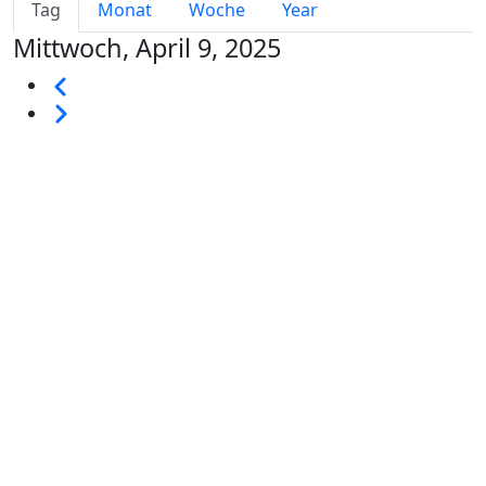
Primary tabs
Tag
Monat
Woche
Year
Mittwoch, April 9, 2025
Seitennummerierung
Vorherige
Weiter