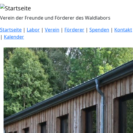
Direkt zum Inhalt
Verein der Freunde und Förderer des Waldlabors
Startseite
|
Labor
|
Verein
|
Förderer
|
Spenden
|
Kontakt
|
Kalender