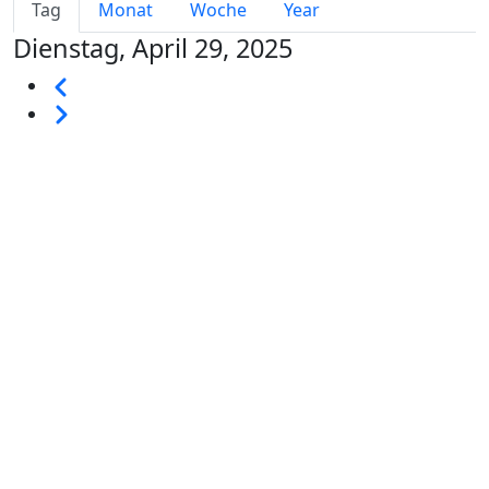
Primary tabs
Tag
Monat
Woche
Year
Dienstag, April 29, 2025
Seitennummerierung
Vorherige
Weiter