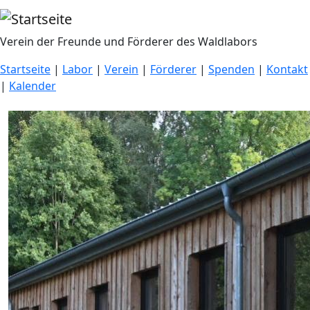
Direkt zum Inhalt
Verein der Freunde und Förderer des Waldlabors
Startseite
|
Labor
|
Verein
|
Förderer
|
Spenden
|
Kontakt
|
Kalender