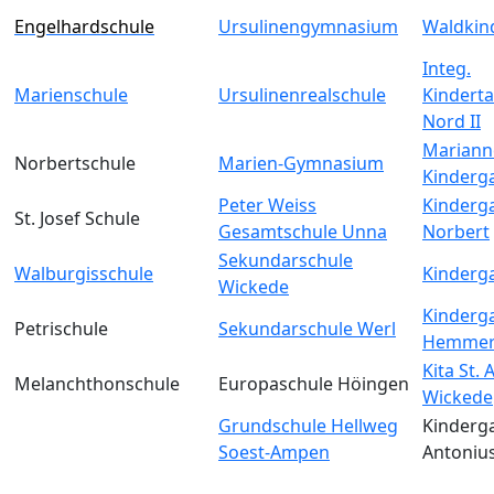
Engelhardschule
Ursulinengymnasium
Waldkin
Integ.
Marienschule
Ursulinenrealschule
Kinderta
Nord II
Mariann
Norbertschule
Marien-Gymnasium
Kinderg
Peter Weiss
Kinderga
St. Josef Schule
Gesamtschule Unna
Norbert
Sekundarschule
Walburgisschule
Kinderga
Wickede
Kinderga
Petrischule
Sekundarschule Werl
Hemmer
Kita St.
Melanchthonschule
Europaschule Höingen
Wickede
Grundschule Hellweg
Kinderga
Soest-Ampen
Antoniu