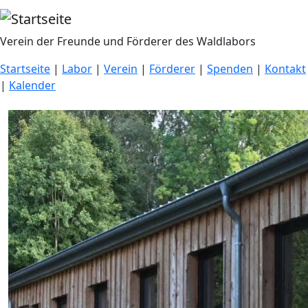
Direkt zum Inhalt
Verein der Freunde und Förderer des Waldlabors
Startseite
|
Labor
|
Verein
|
Förderer
|
Spenden
|
Kontakt
|
Kalender