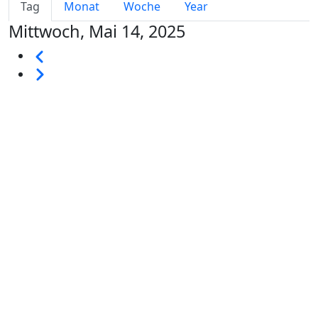
Primary tabs
Tag
Monat
Woche
Year
Mittwoch, Mai 14, 2025
Seitennummerierung
Vorherige
Weiter