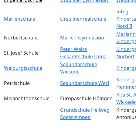
Integ.
Marienschule
Ursulinenrealschule
Kinderta
Nord II
Mariann
Norbertschule
Marien-Gymnasium
Kinderg
Peter Weiss
Kinderga
St. Josef Schule
Gesamtschule Unna
Norbert
Sekundarschule
Walburgisschule
Kinderga
Wickede
Kinderga
Petrischule
Sekundarschule Werl
Hemmer
Kita St.
Melanchthonschule
Europaschule Höingen
Wickede
Grundschule Hellweg
Kinderga
Soest-Ampen
Antoniu