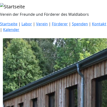
Direkt zum Inhalt
Verein der Freunde und Förderer des Waldlabors
Startseite
|
Labor
|
Verein
|
Förderer
|
Spenden
|
Kontakt
|
Kalender