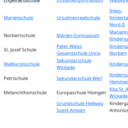
Integ.
Marienschule
Ursulinenrealschule
Kinderta
Nord II
Mariann
Norbertschule
Marien-Gymnasium
Kinderg
Peter Weiss
Kinderga
St. Josef Schule
Gesamtschule Unna
Norbert
Sekundarschule
Walburgisschule
Kinderga
Wickede
Kinderga
Petrischule
Sekundarschule Werl
Hemmer
Kita St.
Melanchthonschule
Europaschule Höingen
Wickede
Grundschule Hellweg
Kinderga
Soest-Ampen
Antoniu