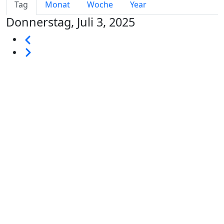
Primary tabs
Tag
Monat
Woche
Year
Donnerstag, Juli 3, 2025
Seitennummerierung
Vorherige
Weiter