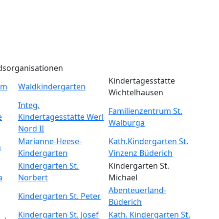
dsorganisationen
Kindertagesstätte
um
Waldkindergarten
Wichtelhausen
Integ.
Familienzentrum St.
e
Kindertagesstätte Werl
Walburga
Nord II
Marianne-Heese-
Kath.Kindergarten St.
m
Kindergarten
Vinzenz Büderich
Kindergarten St.
Kindergarten St.
a
Norbert
Michael
Abenteuerland-
Kindergarten St. Peter
Büderich
Kindergarten St. Josef
Kath. Kindergarten St.