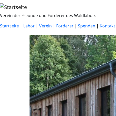
Direkt zum Inhalt
Verein der Freunde und Förderer des Waldlabors
Startseite
|
Labor
|
Verein
|
Förderer
|
Spenden
|
Kontakt