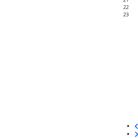
22
23
Sei
We