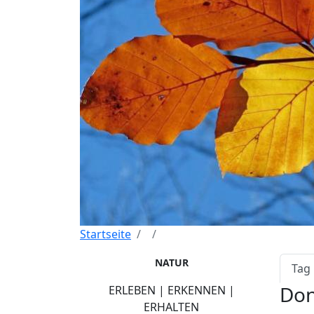
Startseite
Pri
NATUR
Tag
Don
ERLEBEN | ERKENNEN |
ERHALTEN