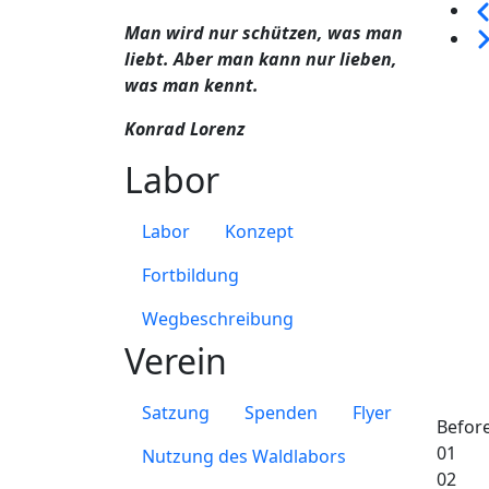
Sei
Man wird nur schützen, was man
We
liebt. Aber man kann nur lieben,
was man kennt.
Konrad Lorenz
Labor
Labor
Konzept
Fortbildung
Wegbeschreibung
Verein
Satzung
Spenden
Flyer
Befor
01
Nutzung des Waldlabors
02