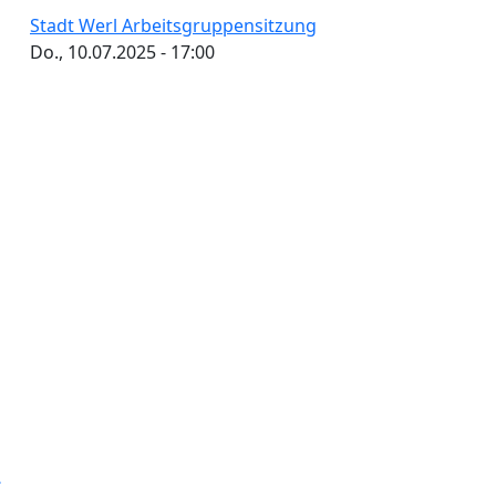
Stadt Werl Arbeitsgruppensitzung
Do., 10.07.2025 - 17:00
tennummerierung
Vorherige
iter