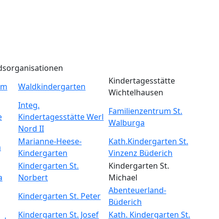
dsorganisationen
Kindertagesstätte
um
Waldkindergarten
Wichtelhausen
Integ.
Familienzentrum St.
e
Kindertagesstätte Werl
Walburga
Nord II
Marianne-Heese-
Kath.Kindergarten St.
m
Kindergarten
Vinzenz Büderich
Kindergarten St.
Kindergarten St.
a
Norbert
Michael
Abenteuerland-
Kindergarten St. Peter
Büderich
Kindergarten St. Josef
Kath. Kindergarten St.