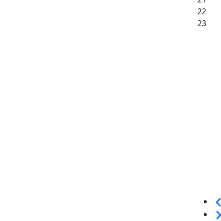
22
23
Sei
We