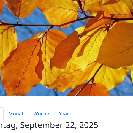
mary tabs
Monat
Woche
Year
tag, September 22, 2025