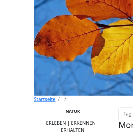
Startseite
Pri
NATUR
Tag
Mon
ERLEBEN | ERKENNEN |
ERHALTEN