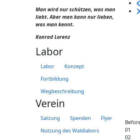
Sei
Man wird nur schützen, was man
We
liebt. Aber man kann nur lieben,
was man kennt.
Konrad Lorenz
Labor
Labor
Konzept
Fortbildung
Wegbeschreibung
Verein
Satzung
Spenden
Flyer
Befor
01
Nutzung des Waldlabors
02