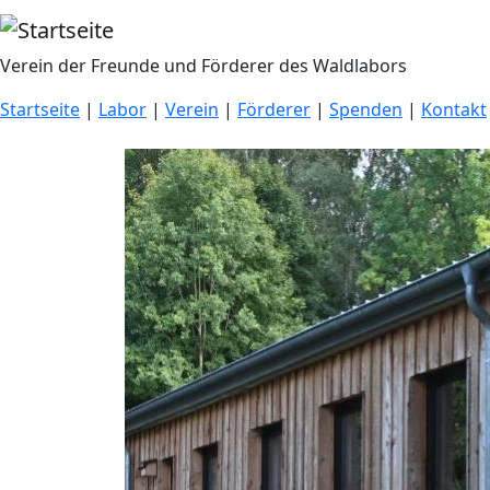
Direkt zum Inhalt
Verein der Freunde und Förderer des Waldlabors
Startseite
|
Labor
|
Verein
|
Förderer
|
Spenden
|
Kontakt