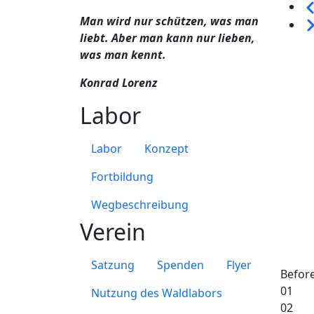
Sei
Man wird nur schützen, was man
We
liebt. Aber man kann nur lieben,
was man kennt.
Konrad Lorenz
Labor
Labor
Konzept
Fortbildung
Wegbeschreibung
Verein
Satzung
Spenden
Flyer
Befor
01
Nutzung des Waldlabors
02