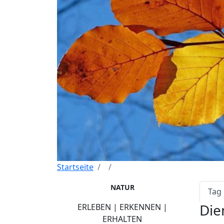
Startseite
Pri
NATUR
Tag
Die
ERLEBEN | ERKENNEN |
ERHALTEN