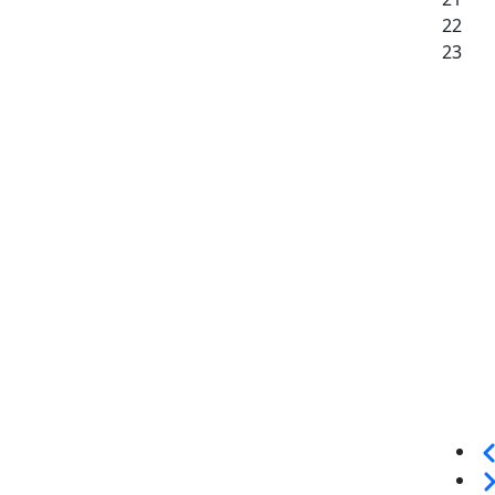
22
23
Sei
We