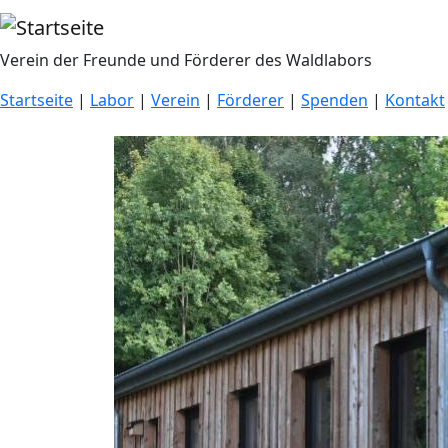
Direkt zum Inhalt
Verein der Freunde und Förderer des Waldlabors
Startseite
|
Labor
|
Verein
|
Förderer
|
Spenden
|
Kontakt