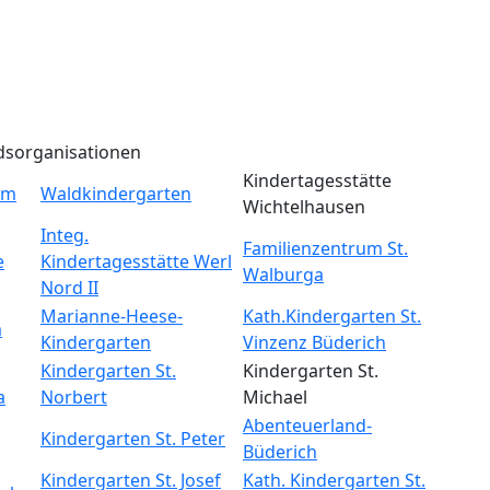
dsorganisationen
Kindertagesstätte
um
Waldkindergarten
Wichtelhausen
Integ.
Familienzentrum St.
e
Kindertagesstätte Werl
Walburga
Nord II
Marianne-Heese-
Kath.Kindergarten St.
m
Kindergarten
Vinzenz Büderich
Kindergarten St.
Kindergarten St.
a
Norbert
Michael
Abenteuerland-
Kindergarten St. Peter
Büderich
Kindergarten St. Josef
Kath. Kindergarten St.