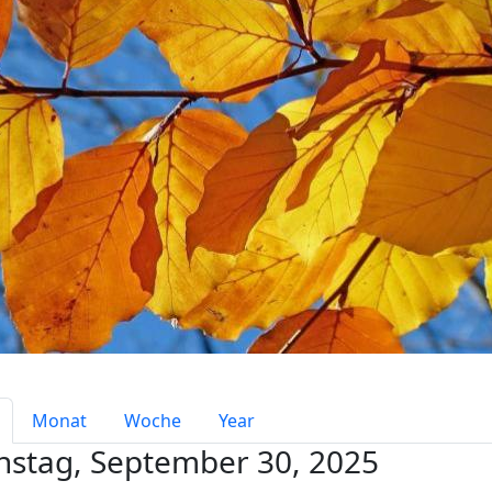
mary tabs
Monat
Woche
Year
nstag, September 30, 2025