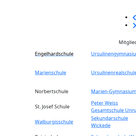
Sei
We
Mitglie
Engelhardschule
Ursulinengymnasi
Marienschule
Ursulinenrealschul
Norbertschule
Marien-Gymnasiu
Peter Weiss
St. Josef Schule
Gesamtschule Unn
Sekundarschule
Walburgisschule
Wickede