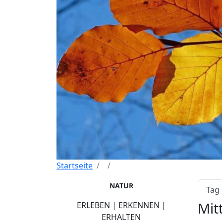
Startseite
Pri
NATUR
Tag
Mit
ERLEBEN | ERKENNEN |
ERHALTEN