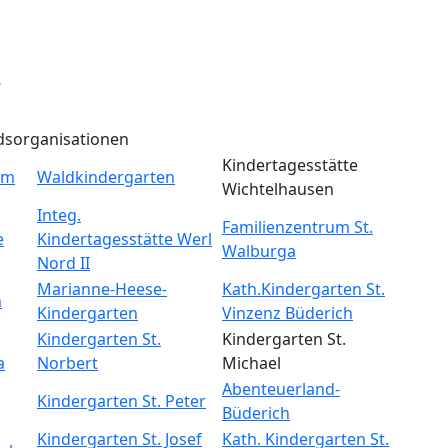
tennummerierung
Vorherige
iter
dsorganisationen
Kindertagesstätte
um
Waldkindergarten
Wichtelhausen
Integ.
Familienzentrum St.
e
Kindertagesstätte Werl
Walburga
Nord II
Marianne-Heese-
Kath.Kindergarten St.
m
Kindergarten
Vinzenz Büderich
Kindergarten St.
Kindergarten St.
a
Norbert
Michael
Abenteuerland-
Kindergarten St. Peter
Büderich
Kindergarten St. Josef
Kath. Kindergarten St.