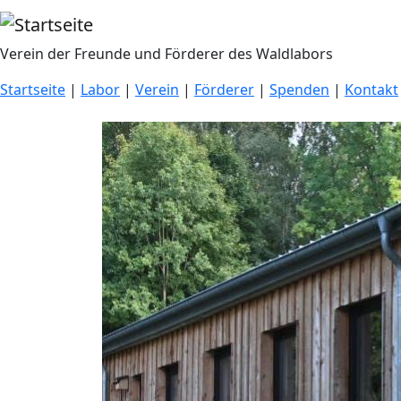
Direkt zum Inhalt
Verein der Freunde und Förderer des Waldlabors
Startseite
|
Labor
|
Verein
|
Förderer
|
Spenden
|
Kontakt