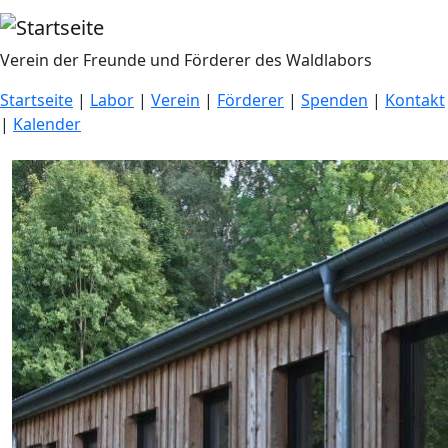
Direkt zum Inhalt
Verein der Freunde und Förderer des Waldlabors
Startseite
|
Labor
|
Verein
|
Förderer
|
Spenden
|
Kontakt
|
Kalender