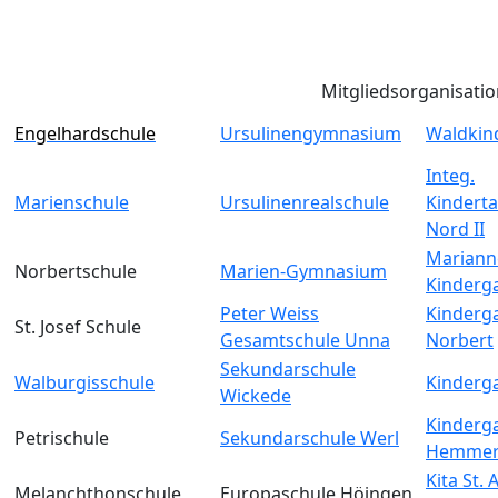
Mitgliedsorganisati
Engelhardschule
Ursulinengymnasium
Waldkin
Integ.
Marienschule
Ursulinenrealschule
Kinderta
Nord II
Mariann
Norbertschule
Marien-Gymnasium
Kinderg
Peter Weiss
Kinderga
St. Josef Schule
Gesamtschule Unna
Norbert
Sekundarschule
Walburgisschule
Kinderga
Wickede
Kinderga
Petrischule
Sekundarschule Werl
Hemmer
Kita St.
Melanchthonschule
Europaschule Höingen