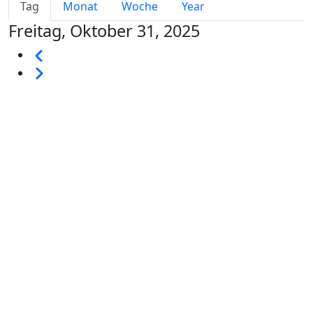
Primary tabs
Tag
Monat
Woche
Year
Freitag, Oktober 31, 2025
Seitennummerierung
Vorherige
Weiter