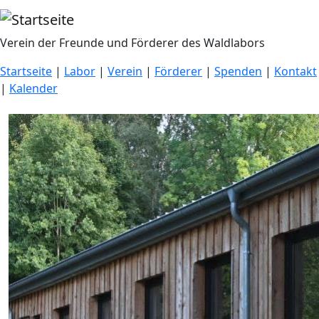
Direkt zum Inhalt
Verein der Freunde und Förderer des Waldlabors
Startseite
|
Labor
|
Verein
|
Förderer
|
Spenden
|
Kontakt
|
Kalender