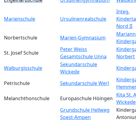
Integ.
Marienschule
Ursulinenrealschule
Kinderta
Nord II
Mariann
Norbertschule
Marien-Gymnasium
Kinderg
Peter Weiss
Kinderga
St. Josef Schule
Gesamtschule Unna
Norbert
Sekundarschule
Walburgisschule
Kinderga
Wickede
Kinderga
Petrischule
Sekundarschule Werl
Hemmer
Kita St.
Melanchthonschule
Europaschule Höingen
Wickede
Grundschule Hellweg
Kinderga
Soest-Ampen
Antoniu