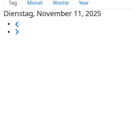
Primary tabs
Tag
Monat
Woche
Year
Dienstag, November 11, 2025
Seitennummerierung
Vorherige
Weiter