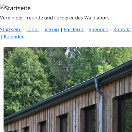
Direkt zum Inhalt
Verein der Freunde und Förderer des Waldlabors
Startseite
|
Labor
|
Verein
|
Förderer
|
Spenden
|
Kontakt
|
Kalender