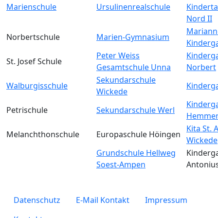
Marienschule
Ursulinenrealschule
Kinderta
Nord II
Mariann
Norbertschule
Marien-Gymnasium
Kinderg
Peter Weiss
Kinderga
St. Josef Schule
Gesamtschule Unna
Norbert
Sekundarschule
Walburgisschule
Kinderga
Wickede
Kinderga
Petrischule
Sekundarschule Werl
Hemmer
Kita St.
Melanchthonschule
Europaschule Höingen
Wickede
Grundschule Hellweg
Kinderga
Soest-Ampen
Antoniu
legals
Datenschutz
E-Mail Kontakt
Impressum