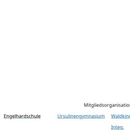
Mitgliedsorganisati
Engelhardschule
Ursulinengymnasium
Waldkin
Integ.