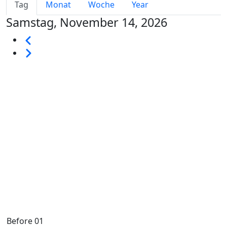
Primary tabs
Tag
Monat
Woche
Year
Samstag, November 14, 2026
Seitennummerierung
Vorherige
Weiter
Before 01