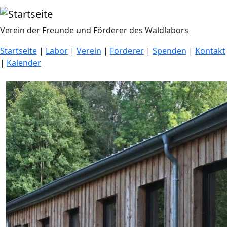
Direkt zum Inhalt
Verein der Freunde und Förderer des Waldlabors
Startseite
|
Labor
|
Verein
|
Förderer
|
Spenden
|
Kontakt
|
Kalender