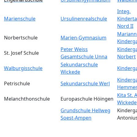
Integ.
Marienschule
Ursulinenrealschule
Kinderta
Nord II
Mariann
Norbertschule
Marien-Gymnasium
Kinderg
Peter Weiss
Kinderga
St. Josef Schule
Gesamtschule Unna
Norbert
Sekundarschule
Walburgisschule
Kinderga
Wickede
Kinderga
Petrischule
Sekundarschule Werl
Hemmer
Kita St.
Melanchthonschule
Europaschule Höingen
Wickede
Grundschule Hellweg
Kinderga
Soest-Ampen
Antoniu