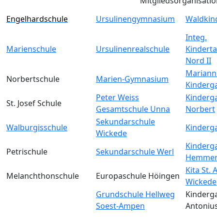
Mitgliedsorganisati
Engelhardschule
Ursulinengymnasium
Waldkin
Integ.
Marienschule
Ursulinenrealschule
Kinderta
Nord II
Mariann
Norbertschule
Marien-Gymnasium
Kinderg
Peter Weiss
Kinderga
St. Josef Schule
Gesamtschule Unna
Norbert
Sekundarschule
Walburgisschule
Kinderga
Wickede
Kinderga
Petrischule
Sekundarschule Werl
Hemmer
Kita St.
Melanchthonschule
Europaschule Höingen
Wickede
Grundschule Hellweg
Kinderga
Soest-Ampen
Antoniu