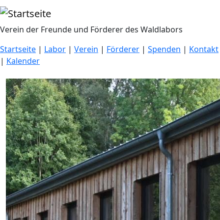
Direkt zum Inhalt
Verein der Freunde und Förderer des Waldlabors
Startseite
|
Labor
|
Verein
|
Förderer
|
Spenden
|
Kontakt
|
Kalender