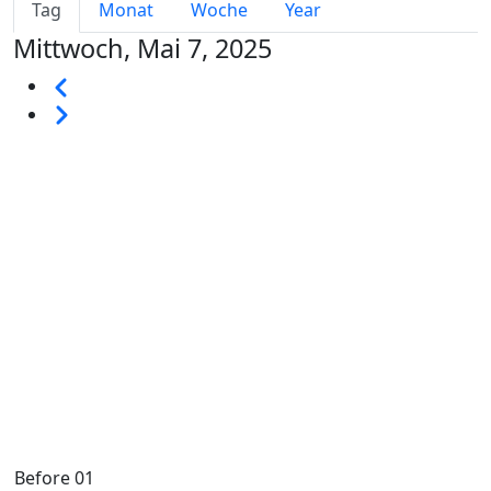
Primary tabs
Tag
Monat
Woche
Year
Mittwoch, Mai 7, 2025
Seitennummerierung
Vorherige
Weiter
Before 01