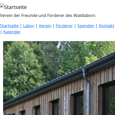
Direkt zum Inhalt
Verein der Freunde und Förderer des Waldlabors
Startseite
|
Labor
|
Verein
|
Förderer
|
Spenden
|
Kontakt
|
Kalender