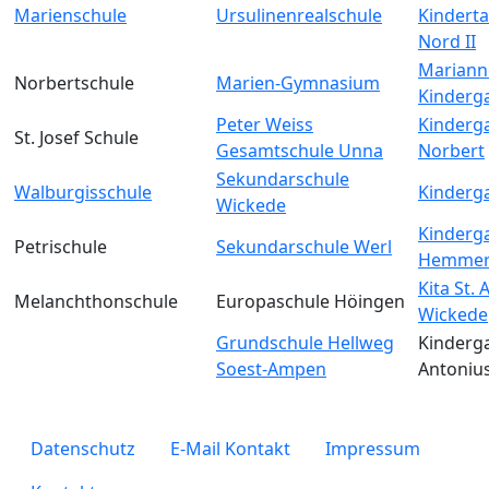
Marienschule
Ursulinenrealschule
Kinderta
Nord II
Mariann
Norbertschule
Marien-Gymnasium
Kinderg
Peter Weiss
Kinderga
St. Josef Schule
Gesamtschule Unna
Norbert
Sekundarschule
Walburgisschule
Kinderga
Wickede
Kinderga
Petrischule
Sekundarschule Werl
Hemmer
Kita St.
Melanchthonschule
Europaschule Höingen
Wickede
Grundschule Hellweg
Kinderga
Soest-Ampen
Antoniu
legals
Datenschutz
E-Mail Kontakt
Impressum