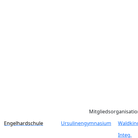
Mitgliedsorganisati
Engelhardschule
Ursulinengymnasium
Waldkin
Integ.