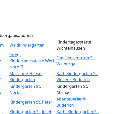
dsorganisationen
Kindertagesstätte
um
Waldkindergarten
Wichtelhausen
Integ.
Familienzentrum St.
e
Kindertagesstätte Werl
Walburga
Nord II
Marianne-Heese-
Kath.Kindergarten St.
m
Kindergarten
Vinzenz Büderich
Kindergarten St.
Kindergarten St.
a
Norbert
Michael
Abenteuerland-
Kindergarten St. Peter
Büderich
Kindergarten St. Josef
Kath. Kindergarten St.