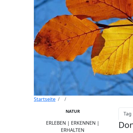
Startseite
Pri
NATUR
Tag
Don
ERLEBEN | ERKENNEN |
ERHALTEN