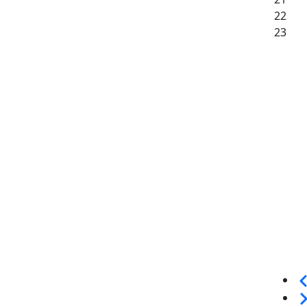
22
23
Sei
We