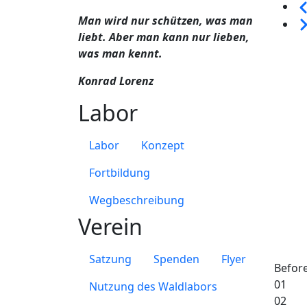
Sei
Man wird nur schützen, was man
We
liebt. Aber man kann nur lieben,
was man kennt.
Konrad Lorenz
Labor
Labor
Konzept
Fortbildung
Wegbeschreibung
Verein
Satzung
Spenden
Flyer
Befor
01
Nutzung des Waldlabors
02