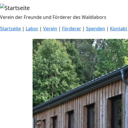
Direkt zum Inhalt
Verein der Freunde und Förderer des Waldlabors
Startseite
|
Labor
|
Verein
|
Förderer
|
Spenden
|
Kontakt