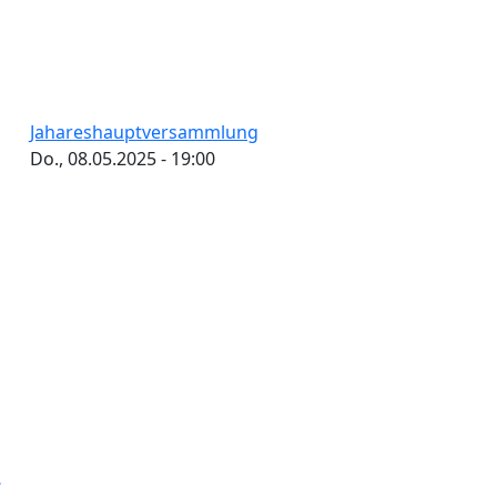
Jahareshauptversammlung
Do., 08.05.2025 - 19:00
tennummerierung
Vorherige
iter