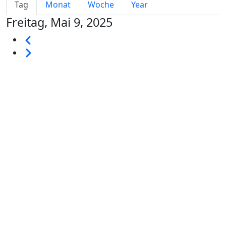
Primary tabs
Tag
Monat
Woche
Year
Freitag, Mai 9, 2025
Seitennummerierung
Vorherige
Weiter