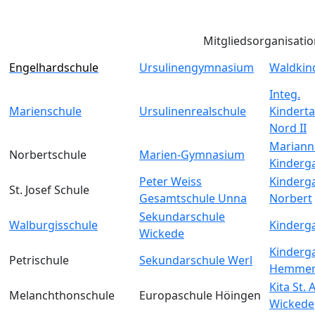
Mitgliedsorganisati
Engelhardschule
Ursulinengymnasium
Waldkin
Integ.
Marienschule
Ursulinenrealschule
Kinderta
Nord II
Mariann
Norbertschule
Marien-Gymnasium
Kinderg
Peter Weiss
Kinderga
St. Josef Schule
Gesamtschule Unna
Norbert
Sekundarschule
Walburgisschule
Kinderga
Wickede
Kinderga
Petrischule
Sekundarschule Werl
Hemmer
Kita St.
Melanchthonschule
Europaschule Höingen
Wickede