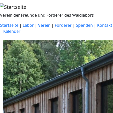
Direkt zum Inhalt
Verein der Freunde und Förderer des Waldlabors
Startseite
|
Labor
|
Verein
|
Förderer
|
Spenden
|
Kontakt
|
Kalender